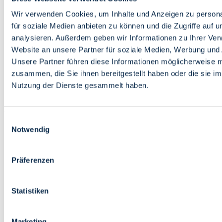
Bildung
Wirtschaft
Wir verwenden Cookies, um Inhalte und Anzeigen zu persona
Wissenschaft
für soziale Medien anbieten zu können und die Zugriffe auf 
Marktplatz
analysieren. Außerdem geben wir Informationen zu Ihrer Ve
Website an unsere Partner für soziale Medien, Werbung und 
Bremen barrierefrei
Login
Unsere Partner führen diese Informationen möglicherweise m
Leichte Sprache
zusammen, die Sie ihnen bereitgestellt haben oder die sie i
Zur Deutschen Gebärdensprache
Nutzung der Dienste gesammelt haben.
English
Einwilligungsauswahl
Notwendig
Präferenzen
Bremen barrierefrei
Login
Statistiken
Leichte Sprache
Zur Deutschen Gebärdensprache
English
Marketing