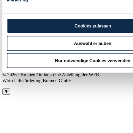
Land Bremen
Instagram
Pinterest
Facebook
Tiktok
Youtube
Impressum & Kontakt
Cookies zulassen
Barrierefreiheit
Produkte & Mediadaten
Presse
Auswahl erlauben
Über uns
Inhaltsübersicht
Nutzungsbedingungen
Nur notwendige Cookies verwenden
Datenschutz
© 2026 · Bremen Online - eine Abteilung der WFB
Wirtschaftsförderung Bremen GmbH