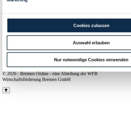
Land Bremen
Instagram
Pinterest
Facebook
Tiktok
Youtube
Impressum & Kontakt
Cookies zulassen
Barrierefreiheit
Produkte & Mediadaten
Presse
Auswahl erlauben
Über uns
Inhaltsübersicht
Nutzungsbedingungen
Nur notwendige Cookies verwenden
Datenschutz
© 2026 · Bremen Online - eine Abteilung der WFB
Wirtschaftsförderung Bremen GmbH