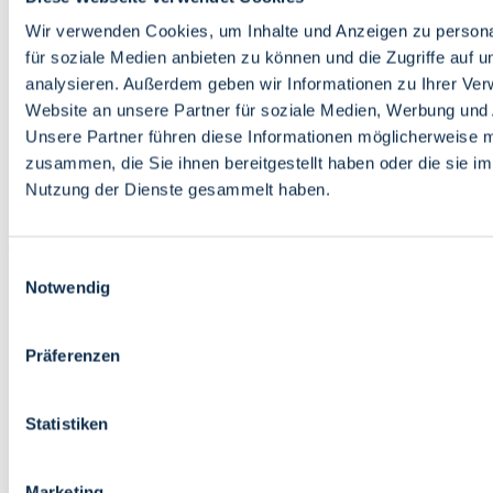
Bildung
Wirtschaft
Wir verwenden Cookies, um Inhalte und Anzeigen zu persona
Wissenschaft
für soziale Medien anbieten zu können und die Zugriffe auf 
Marktplatz
analysieren. Außerdem geben wir Informationen zu Ihrer Ve
Website an unsere Partner für soziale Medien, Werbung und 
Bremen barrierefrei
Login
Unsere Partner führen diese Informationen möglicherweise m
Leichte Sprache
zusammen, die Sie ihnen bereitgestellt haben oder die sie i
Zur Deutschen Gebärdensprache
Nutzung der Dienste gesammelt haben.
English
Einwilligungsauswahl
Notwendig
Präferenzen
Bremen barrierefrei
Login
Statistiken
Leichte Sprache
Zur Deutschen Gebärdensprache
English
Marketing