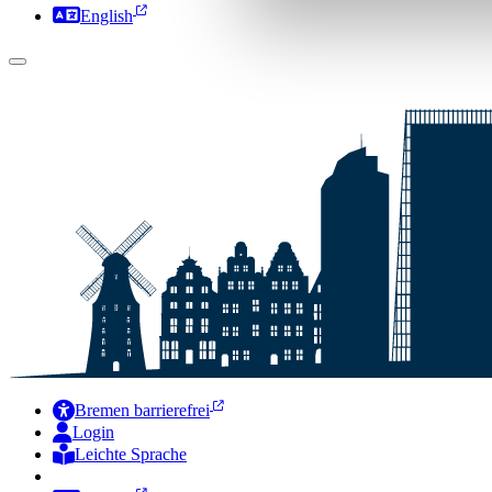
English
Bremen barrierefrei
Login
Leichte Sprache
Zur Deutschen Gebärdensprache