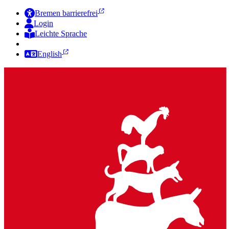
Bremen barrierefrei
Login
Leichte Sprache
Zur Deutschen Gebärdensprache
English