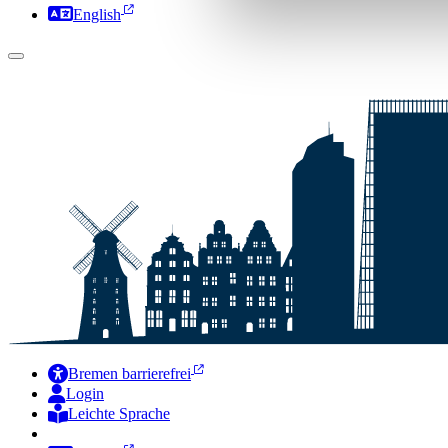
English
Bremen barrierefrei
Login
Leichte Sprache
Zur Deutschen Gebärdensprache