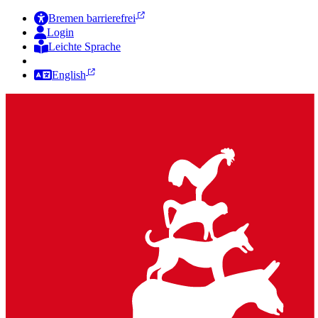
Bremen barrierefrei
Login
Leichte Sprache
Zur Deutschen Gebärdensprache
English