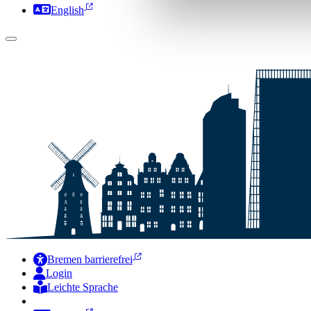
English
Bremen barrierefrei
Login
Leichte Sprache
Zur Deutschen Gebärdensprache