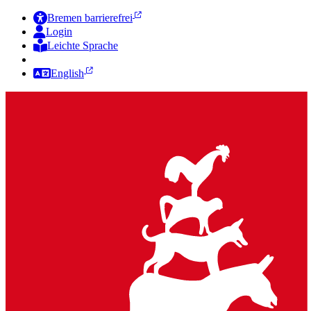
Bremen barrierefrei
Login
Leichte Sprache
Zur Deutschen Gebärdensprache
English