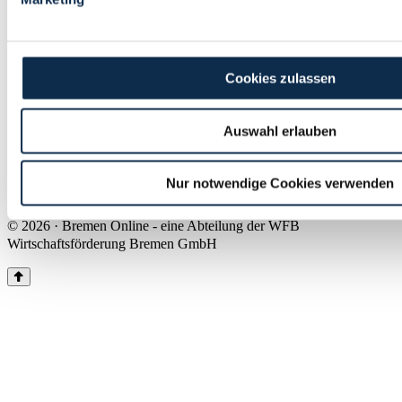
Land Bremen
Instagram
Pinterest
Facebook
Tiktok
Youtube
Impressum & Kontakt
Cookies zulassen
Barrierefreiheit
Produkte & Mediadaten
Presse
Auswahl erlauben
Über uns
Inhaltsübersicht
Nutzungsbedingungen
Nur notwendige Cookies verwenden
Datenschutz
© 2026 · Bremen Online - eine Abteilung der WFB
Wirtschaftsförderung Bremen GmbH