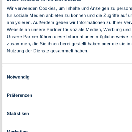
Bildung
Wirtschaft
Wir verwenden Cookies, um Inhalte und Anzeigen zu persona
Wissenschaft
für soziale Medien anbieten zu können und die Zugriffe auf 
Marktplatz
analysieren. Außerdem geben wir Informationen zu Ihrer Ve
Website an unsere Partner für soziale Medien, Werbung und 
Bremen barrierefrei
Login
Unsere Partner führen diese Informationen möglicherweise m
Leichte Sprache
zusammen, die Sie ihnen bereitgestellt haben oder die sie i
Zur Deutschen Gebärdensprache
Nutzung der Dienste gesammelt haben.
English
Einwilligungsauswahl
Notwendig
Präferenzen
Bremen barrierefrei
Login
Statistiken
Leichte Sprache
Zur Deutschen Gebärdensprache
English
Marketing