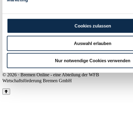
Land Bremen
Instagram
Pinterest
Facebook
Tiktok
Youtube
Impressum & Kontakt
Cookies zulassen
Barrierefreiheit
Produkte & Mediadaten
Presse
Auswahl erlauben
Über uns
Inhaltsübersicht
Nutzungsbedingungen
Nur notwendige Cookies verwenden
Datenschutz
© 2026 · Bremen Online - eine Abteilung der WFB
Wirtschaftsförderung Bremen GmbH