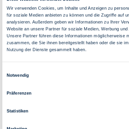
Bildung
Wirtschaft
Wir verwenden Cookies, um Inhalte und Anzeigen zu persona
Wissenschaft
für soziale Medien anbieten zu können und die Zugriffe auf 
Marktplatz
analysieren. Außerdem geben wir Informationen zu Ihrer Ve
Website an unsere Partner für soziale Medien, Werbung und 
Bremen barrierefrei
Login
Unsere Partner führen diese Informationen möglicherweise m
Leichte Sprache
zusammen, die Sie ihnen bereitgestellt haben oder die sie i
Zur Deutschen Gebärdensprache
Nutzung der Dienste gesammelt haben.
English
Einwilligungsauswahl
Notwendig
Präferenzen
Bremen barrierefrei
Login
Statistiken
Leichte Sprache
Zur Deutschen Gebärdensprache
English
Marketing