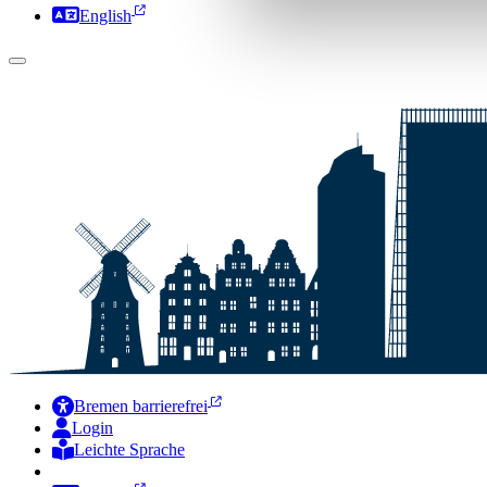
English
Bremen barrierefrei
Login
Leichte Sprache
Zur Deutschen Gebärdensprache