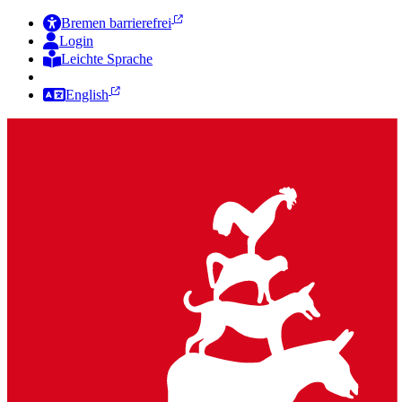
Bremen barrierefrei
Login
Leichte Sprache
Zur Deutschen Gebärdensprache
English