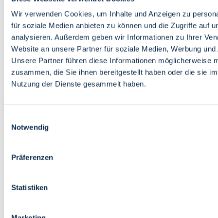
Bildung
Wirtschaft
Wir verwenden Cookies, um Inhalte und Anzeigen zu persona
Wissenschaft
für soziale Medien anbieten zu können und die Zugriffe auf 
Marktplatz
analysieren. Außerdem geben wir Informationen zu Ihrer Ve
Website an unsere Partner für soziale Medien, Werbung und 
Bremen barrierefrei
Login
Unsere Partner führen diese Informationen möglicherweise m
Leichte Sprache
zusammen, die Sie ihnen bereitgestellt haben oder die sie i
Zur Deutschen Gebärdensprache
Nutzung der Dienste gesammelt haben.
English
Einwilligungsauswahl
Notwendig
Präferenzen
Bremen barrierefrei
Login
Statistiken
Leichte Sprache
Zur Deutschen Gebärdensprache
English
Marketing