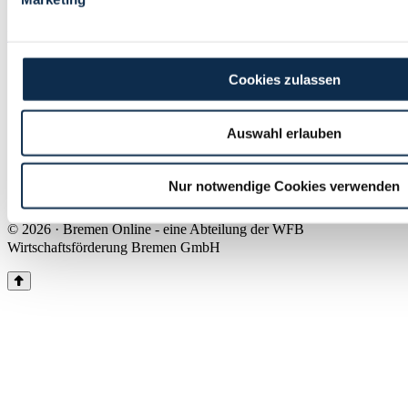
Land Bremen
Instagram
Pinterest
Facebook
Tiktok
Youtube
Impressum & Kontakt
Cookies zulassen
Barrierefreiheit
Produkte & Mediadaten
Presse
Auswahl erlauben
Über uns
Inhaltsübersicht
Nutzungsbedingungen
Nur notwendige Cookies verwenden
Datenschutz
© 2026 · Bremen Online - eine Abteilung der WFB
Wirtschaftsförderung Bremen GmbH