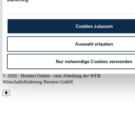
Land Bremen
Instagram
Pinterest
Facebook
Tiktok
Youtube
Impressum & Kontakt
Cookies zulassen
Barrierefreiheit
Produkte & Mediadaten
Presse
Auswahl erlauben
Über uns
Inhaltsübersicht
Nutzungsbedingungen
Nur notwendige Cookies verwenden
Datenschutz
© 2026 · Bremen Online - eine Abteilung der WFB
Wirtschaftsförderung Bremen GmbH