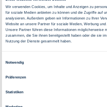
Bildung
Wirtschaft
Wir verwenden Cookies, um Inhalte und Anzeigen zu persona
Wissenschaft
für soziale Medien anbieten zu können und die Zugriffe auf 
Marktplatz
analysieren. Außerdem geben wir Informationen zu Ihrer Ve
Website an unsere Partner für soziale Medien, Werbung und 
Bremen barrierefrei
Login
Unsere Partner führen diese Informationen möglicherweise m
Leichte Sprache
zusammen, die Sie ihnen bereitgestellt haben oder die sie i
Zur Deutschen Gebärdensprache
Nutzung der Dienste gesammelt haben.
English
Einwilligungsauswahl
Notwendig
Präferenzen
Bremen barrierefrei
Login
Statistiken
Leichte Sprache
Zur Deutschen Gebärdensprache
English
Marketing