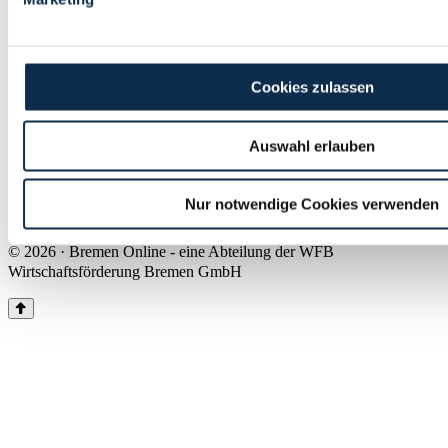
Land Bremen
Instagram
Pinterest
Facebook
Tiktok
Youtube
Impressum & Kontakt
Cookies zulassen
Barrierefreiheit
Produkte & Mediadaten
Presse
Auswahl erlauben
Über uns
Inhaltsübersicht
Nutzungsbedingungen
Nur notwendige Cookies verwenden
Datenschutz
© 2026 · Bremen Online - eine Abteilung der WFB
Wirtschaftsförderung Bremen GmbH