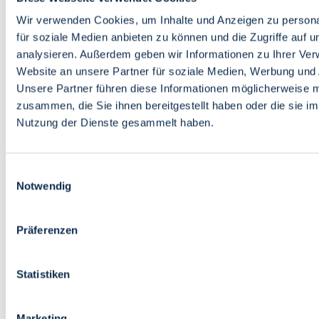
Bildung
Wirtschaft
Wir verwenden Cookies, um Inhalte und Anzeigen zu persona
Wissenschaft
für soziale Medien anbieten zu können und die Zugriffe auf 
Marktplatz
analysieren. Außerdem geben wir Informationen zu Ihrer Ve
Website an unsere Partner für soziale Medien, Werbung und 
Bremen barrierefrei
Login
Unsere Partner führen diese Informationen möglicherweise m
Leichte Sprache
zusammen, die Sie ihnen bereitgestellt haben oder die sie i
Zur Deutschen Gebärdensprache
Nutzung der Dienste gesammelt haben.
English
Einwilligungsauswahl
Notwendig
Präferenzen
Bremen barrierefrei
Login
Statistiken
Leichte Sprache
Zur Deutschen Gebärdensprache
English
Marketing