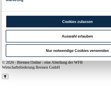
Land Bremen
Instagram
Pinterest
Facebook
Tiktok
Youtube
Impressum & Kontakt
Cookies zulassen
Barrierefreiheit
Produkte & Mediadaten
Presse
Auswahl erlauben
Über uns
Inhaltsübersicht
Nutzungsbedingungen
Nur notwendige Cookies verwenden
Datenschutz
© 2026 · Bremen Online - eine Abteilung der WFB
Wirtschaftsförderung Bremen GmbH