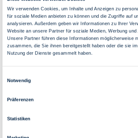
Bildung
Wirtschaft
Wir verwenden Cookies, um Inhalte und Anzeigen zu persona
Wissenschaft
für soziale Medien anbieten zu können und die Zugriffe auf 
Marktplatz
analysieren. Außerdem geben wir Informationen zu Ihrer Ve
Website an unsere Partner für soziale Medien, Werbung und 
Bremen barrierefrei
Login
Unsere Partner führen diese Informationen möglicherweise m
Leichte Sprache
zusammen, die Sie ihnen bereitgestellt haben oder die sie i
Zur Deutschen Gebärdensprache
Nutzung der Dienste gesammelt haben.
English
Einwilligungsauswahl
Notwendig
Präferenzen
Bremen barrierefrei
Login
Statistiken
Leichte Sprache
Zur Deutschen Gebärdensprache
English
Marketing