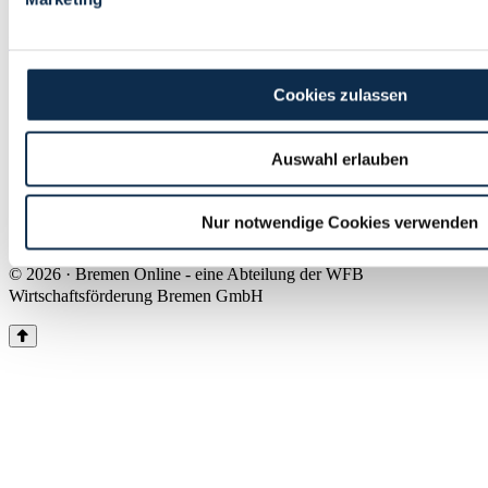
Land Bremen
Instagram
Pinterest
Facebook
Tiktok
Youtube
Impressum & Kontakt
Cookies zulassen
Barrierefreiheit
Produkte & Mediadaten
Presse
Auswahl erlauben
Über uns
Inhaltsübersicht
Nutzungsbedingungen
Nur notwendige Cookies verwenden
Datenschutz
© 2026 · Bremen Online - eine Abteilung der WFB
Wirtschaftsförderung Bremen GmbH