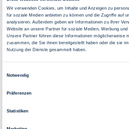
Bildung
Wirtschaft
Wir verwenden Cookies, um Inhalte und Anzeigen zu persona
Wissenschaft
für soziale Medien anbieten zu können und die Zugriffe auf 
Marktplatz
analysieren. Außerdem geben wir Informationen zu Ihrer Ve
Website an unsere Partner für soziale Medien, Werbung und 
Bremen barrierefrei
Login
Unsere Partner führen diese Informationen möglicherweise m
Leichte Sprache
zusammen, die Sie ihnen bereitgestellt haben oder die sie i
Zur Deutschen Gebärdensprache
Nutzung der Dienste gesammelt haben.
English
Einwilligungsauswahl
Notwendig
Präferenzen
Bremen barrierefrei
Login
Statistiken
Leichte Sprache
Zur Deutschen Gebärdensprache
English
Marketing