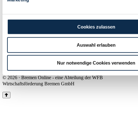
Land Bremen
Instagram
Pinterest
Facebook
Tiktok
Youtube
Impressum & Kontakt
Cookies zulassen
Barrierefreiheit
Produkte & Mediadaten
Presse
Auswahl erlauben
Über uns
Inhaltsübersicht
Nutzungsbedingungen
Nur notwendige Cookies verwenden
Datenschutz
© 2026 · Bremen Online - eine Abteilung der WFB
Wirtschaftsförderung Bremen GmbH