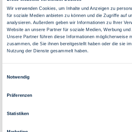
Bildung
Wirtschaft
Wir verwenden Cookies, um Inhalte und Anzeigen zu persona
Wissenschaft
für soziale Medien anbieten zu können und die Zugriffe auf 
Marktplatz
analysieren. Außerdem geben wir Informationen zu Ihrer Ve
Website an unsere Partner für soziale Medien, Werbung und 
Bremen barrierefrei
Login
Unsere Partner führen diese Informationen möglicherweise m
Leichte Sprache
zusammen, die Sie ihnen bereitgestellt haben oder die sie i
Zur Deutschen Gebärdensprache
Nutzung der Dienste gesammelt haben.
English
Einwilligungsauswahl
Notwendig
Präferenzen
Bremen barrierefrei
Login
Statistiken
Leichte Sprache
Zur Deutschen Gebärdensprache
English
Marketing