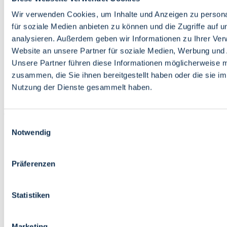
Bildung
Wirtschaft
Wir verwenden Cookies, um Inhalte und Anzeigen zu persona
Wissenschaft
für soziale Medien anbieten zu können und die Zugriffe auf 
Marktplatz
analysieren. Außerdem geben wir Informationen zu Ihrer Ve
Website an unsere Partner für soziale Medien, Werbung und 
Bremen barrierefrei
Login
Unsere Partner führen diese Informationen möglicherweise m
Leichte Sprache
zusammen, die Sie ihnen bereitgestellt haben oder die sie i
Zur Deutschen Gebärdensprache
Nutzung der Dienste gesammelt haben.
English
Einwilligungsauswahl
Notwendig
Präferenzen
Bremen barrierefrei
Login
Statistiken
Leichte Sprache
Zur Deutschen Gebärdensprache
English
Marketing