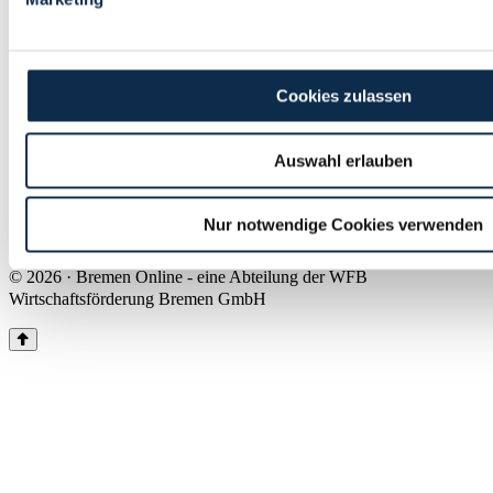
Land Bremen
Instagram
Pinterest
Facebook
Tiktok
Youtube
Impressum & Kontakt
Cookies zulassen
Barrierefreiheit
Produkte & Mediadaten
Presse
Auswahl erlauben
Über uns
Inhaltsübersicht
Nutzungsbedingungen
Nur notwendige Cookies verwenden
Datenschutz
© 2026 · Bremen Online - eine Abteilung der WFB
Wirtschaftsförderung Bremen GmbH