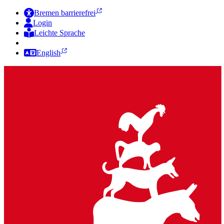
Bremen barrierefrei
Login
Leichte Sprache
Zur Deutschen Gebärdensprache
English