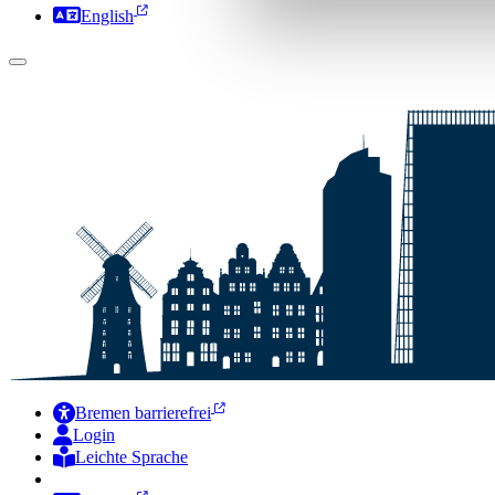
English
Bremen barrierefrei
Login
Leichte Sprache
Zur Deutschen Gebärdensprache