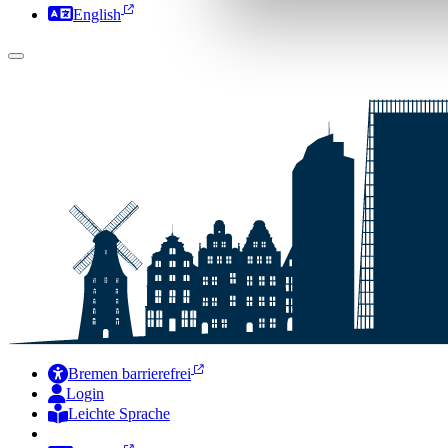
English
Bremen barrierefrei
Login
Leichte Sprache
Zur Deutschen Gebärdensprache