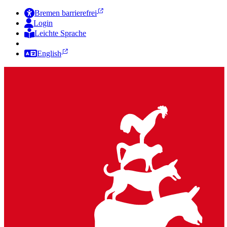
Bremen barrierefrei
Login
Leichte Sprache
Zur Deutschen Gebärdensprache
English