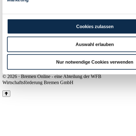
Land Bremen
Instagram
Pinterest
Facebook
Tiktok
Youtube
Impressum & Kontakt
Cookies zulassen
Barrierefreiheit
Produkte & Mediadaten
Presse
Auswahl erlauben
Über uns
Inhaltsübersicht
Nutzungsbedingungen
Nur notwendige Cookies verwenden
Datenschutz
© 2026 · Bremen Online - eine Abteilung der WFB
Wirtschaftsförderung Bremen GmbH