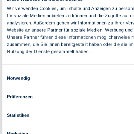
Bildung
Wirtschaft
Wir verwenden Cookies, um Inhalte und Anzeigen zu persona
Wissenschaft
für soziale Medien anbieten zu können und die Zugriffe auf 
Marktplatz
analysieren. Außerdem geben wir Informationen zu Ihrer Ve
Website an unsere Partner für soziale Medien, Werbung und 
Bremen barrierefrei
Login
Unsere Partner führen diese Informationen möglicherweise m
Leichte Sprache
zusammen, die Sie ihnen bereitgestellt haben oder die sie i
Zur Deutschen Gebärdensprache
Nutzung der Dienste gesammelt haben.
English
Einwilligungsauswahl
Notwendig
Präferenzen
Bremen barrierefrei
Login
Statistiken
Leichte Sprache
Zur Deutschen Gebärdensprache
English
Marketing