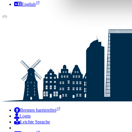
English
Bremen barrierefrei
Login
Leichte Sprache
Zur Deutschen Gebärdensprache