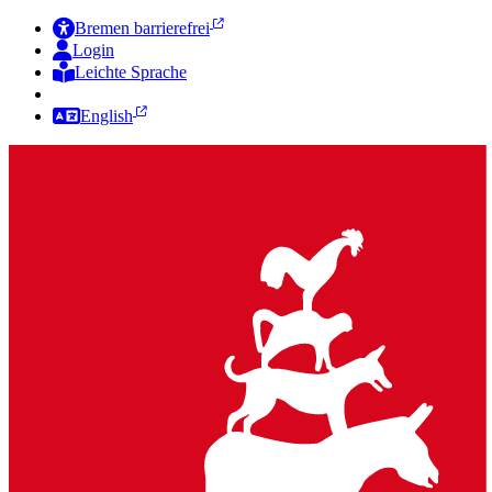
Bremen barrierefrei
Login
Leichte Sprache
Zur Deutschen Gebärdensprache
English