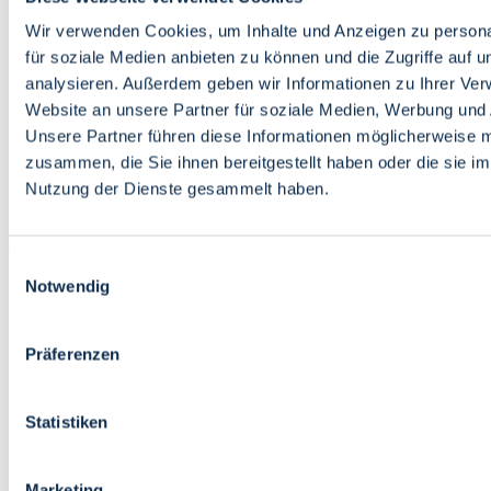
Bildung
Wirtschaft
Wir verwenden Cookies, um Inhalte und Anzeigen zu persona
Wissenschaft
für soziale Medien anbieten zu können und die Zugriffe auf 
Marktplatz
analysieren. Außerdem geben wir Informationen zu Ihrer Ve
Website an unsere Partner für soziale Medien, Werbung und 
Bremen barrierefrei
Login
Unsere Partner führen diese Informationen möglicherweise m
Leichte Sprache
zusammen, die Sie ihnen bereitgestellt haben oder die sie i
Zur Deutschen Gebärdensprache
Nutzung der Dienste gesammelt haben.
English
Einwilligungsauswahl
Notwendig
Präferenzen
Bremen barrierefrei
Login
Statistiken
Leichte Sprache
Zur Deutschen Gebärdensprache
English
Marketing