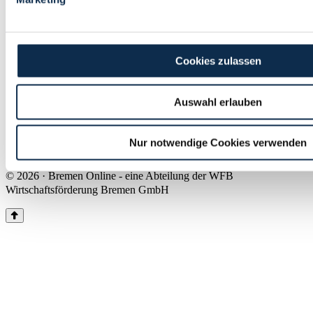
Land Bremen
Instagram
Pinterest
Facebook
Tiktok
Youtube
Impressum & Kontakt
Cookies zulassen
Barrierefreiheit
Produkte & Mediadaten
Presse
Auswahl erlauben
Über uns
Inhaltsübersicht
Nutzungsbedingungen
Nur notwendige Cookies verwenden
Datenschutz
© 2026 · Bremen Online - eine Abteilung der WFB
Wirtschaftsförderung Bremen GmbH