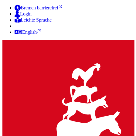
Bremen barrierefrei
Login
Leichte Sprache
Zur Deutschen Gebärdensprache
English