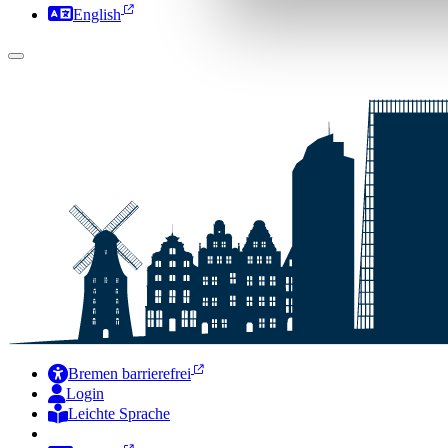
English
Bremen barrierefrei
Login
Leichte Sprache
Zur Deutschen Gebärdensprache