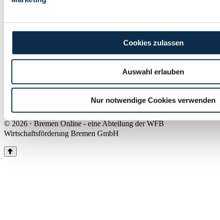
Land Bremen
Instagram
Pinterest
Facebook
Tiktok
Youtube
Impressum & Kontakt
Cookies zulassen
Barrierefreiheit
Produkte & Mediadaten
Presse
Auswahl erlauben
Über uns
Inhaltsübersicht
Nutzungsbedingungen
Nur notwendige Cookies verwenden
Datenschutz
© 2026 · Bremen Online - eine Abteilung der WFB
Wirtschaftsförderung Bremen GmbH