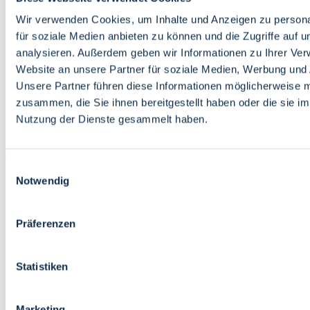
Bildung
Wirtschaft
Wir verwenden Cookies, um Inhalte und Anzeigen zu persona
Wissenschaft
für soziale Medien anbieten zu können und die Zugriffe auf 
Marktplatz
analysieren. Außerdem geben wir Informationen zu Ihrer Ve
Website an unsere Partner für soziale Medien, Werbung und 
Bremen barrierefrei
Login
Unsere Partner führen diese Informationen möglicherweise m
Leichte Sprache
zusammen, die Sie ihnen bereitgestellt haben oder die sie i
Zur Deutschen Gebärdensprache
Nutzung der Dienste gesammelt haben.
English
Einwilligungsauswahl
Notwendig
Präferenzen
Bremen barrierefrei
Login
Statistiken
Leichte Sprache
Zur Deutschen Gebärdensprache
English
Marketing