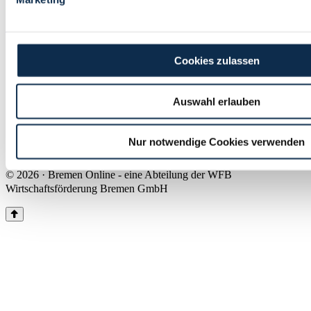
Land Bremen
Instagram
Pinterest
Facebook
Tiktok
Youtube
Impressum & Kontakt
Cookies zulassen
Barrierefreiheit
Produkte & Mediadaten
Presse
Auswahl erlauben
Über uns
Inhaltsübersicht
Nutzungsbedingungen
Nur notwendige Cookies verwenden
Datenschutz
© 2026 · Bremen Online - eine Abteilung der WFB
Wirtschaftsförderung Bremen GmbH