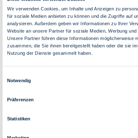
Bildung
Wirtschaft
Wir verwenden Cookies, um Inhalte und Anzeigen zu persona
Wissenschaft
für soziale Medien anbieten zu können und die Zugriffe auf 
Marktplatz
analysieren. Außerdem geben wir Informationen zu Ihrer Ve
Website an unsere Partner für soziale Medien, Werbung und 
Bremen barrierefrei
Login
Unsere Partner führen diese Informationen möglicherweise m
Leichte Sprache
zusammen, die Sie ihnen bereitgestellt haben oder die sie i
Zur Deutschen Gebärdensprache
Nutzung der Dienste gesammelt haben.
English
Einwilligungsauswahl
Notwendig
Präferenzen
Bremen barrierefrei
Login
Statistiken
Leichte Sprache
Zur Deutschen Gebärdensprache
English
Marketing