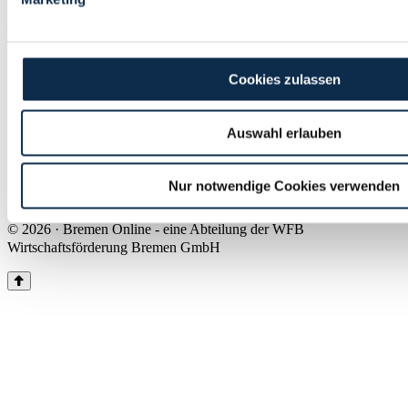
Land Bremen
Instagram
Pinterest
Facebook
Tiktok
Youtube
Impressum & Kontakt
Cookies zulassen
Barrierefreiheit
Produkte & Mediadaten
Presse
Auswahl erlauben
Über uns
Inhaltsübersicht
Nutzungsbedingungen
Nur notwendige Cookies verwenden
Datenschutz
© 2026 · Bremen Online - eine Abteilung der WFB
Wirtschaftsförderung Bremen GmbH