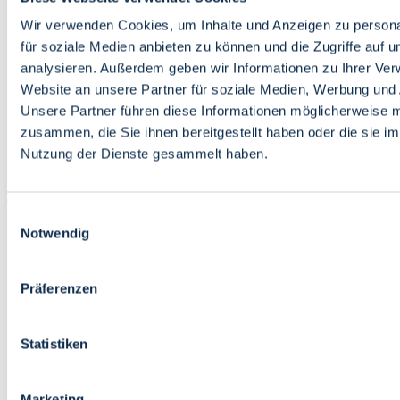
Bildung
Wirtschaft
Wir verwenden Cookies, um Inhalte und Anzeigen zu persona
Wissenschaft
für soziale Medien anbieten zu können und die Zugriffe auf 
Marktplatz
analysieren. Außerdem geben wir Informationen zu Ihrer Ve
Website an unsere Partner für soziale Medien, Werbung und 
Bremen barrierefrei
Login
Unsere Partner führen diese Informationen möglicherweise m
Leichte Sprache
zusammen, die Sie ihnen bereitgestellt haben oder die sie i
Zur Deutschen Gebärdensprache
Nutzung der Dienste gesammelt haben.
English
Einwilligungsauswahl
Notwendig
Präferenzen
Bremen barrierefrei
Login
Statistiken
Leichte Sprache
Zur Deutschen Gebärdensprache
English
Marketing