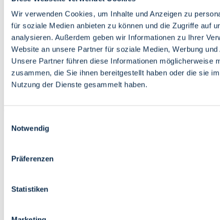
Bildung
Wirtschaft
Wir verwenden Cookies, um Inhalte und Anzeigen zu persona
Wissenschaft
für soziale Medien anbieten zu können und die Zugriffe auf 
Marktplatz
analysieren. Außerdem geben wir Informationen zu Ihrer Ve
Website an unsere Partner für soziale Medien, Werbung und 
Bremen barrierefrei
Login
Unsere Partner führen diese Informationen möglicherweise m
Leichte Sprache
zusammen, die Sie ihnen bereitgestellt haben oder die sie i
Zur Deutschen Gebärdensprache
Nutzung der Dienste gesammelt haben.
English
Einwilligungsauswahl
Notwendig
Präferenzen
Bremen barrierefrei
Login
Statistiken
Leichte Sprache
Zur Deutschen Gebärdensprache
English
Marketing