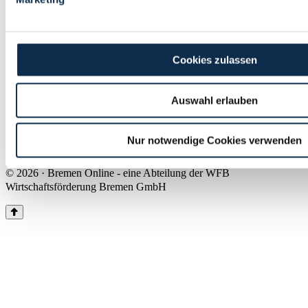
Land Bremen
Instagram
Pinterest
Facebook
Tiktok
Youtube
Impressum & Kontakt
Cookies zulassen
Barrierefreiheit
Produkte & Mediadaten
Presse
Auswahl erlauben
Über uns
Inhaltsübersicht
Nutzungsbedingungen
Nur notwendige Cookies verwenden
Datenschutz
© 2026 · Bremen Online - eine Abteilung der WFB
Wirtschaftsförderung Bremen GmbH