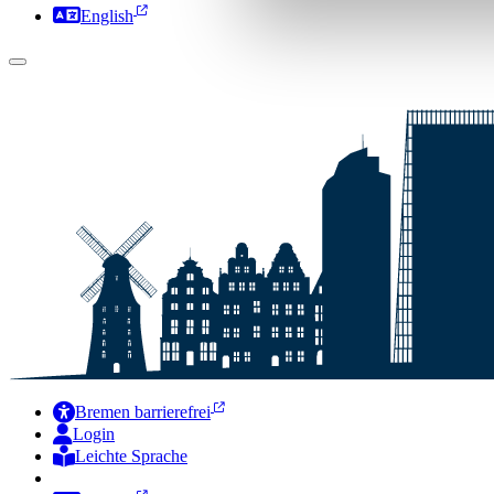
English
Bremen barrierefrei
Login
Leichte Sprache
Zur Deutschen Gebärdensprache