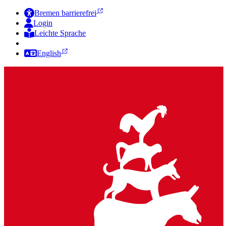
Bremen barrierefrei
Login
Leichte Sprache
Zur Deutschen Gebärdensprache
English