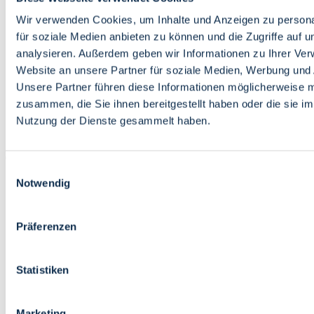
Bildung
Wirtschaft
Wir verwenden Cookies, um Inhalte und Anzeigen zu persona
Wissenschaft
für soziale Medien anbieten zu können und die Zugriffe auf 
Marktplatz
analysieren. Außerdem geben wir Informationen zu Ihrer Ve
Website an unsere Partner für soziale Medien, Werbung und 
Bremen barrierefrei
Login
Unsere Partner führen diese Informationen möglicherweise m
Leichte Sprache
zusammen, die Sie ihnen bereitgestellt haben oder die sie i
Zur Deutschen Gebärdensprache
Nutzung der Dienste gesammelt haben.
English
Einwilligungsauswahl
Notwendig
Präferenzen
Bremen barrierefrei
Login
Statistiken
Leichte Sprache
Zur Deutschen Gebärdensprache
English
Marketing