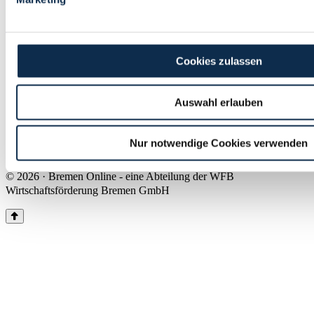
Land Bremen
Instagram
Pinterest
Facebook
Tiktok
Youtube
Impressum & Kontakt
Cookies zulassen
Barrierefreiheit
Produkte & Mediadaten
Presse
Auswahl erlauben
Über uns
Inhaltsübersicht
Nutzungsbedingungen
Nur notwendige Cookies verwenden
Datenschutz
© 2026 · Bremen Online - eine Abteilung der WFB
Wirtschaftsförderung Bremen GmbH