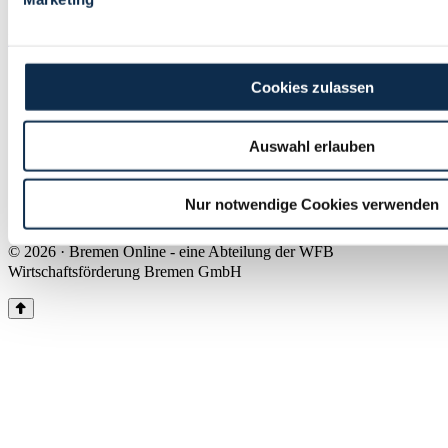
Land Bremen
Instagram
Pinterest
Facebook
Tiktok
Youtube
Impressum & Kontakt
Cookies zulassen
Barrierefreiheit
Produkte & Mediadaten
Presse
Auswahl erlauben
Über uns
Inhaltsübersicht
Nutzungsbedingungen
Nur notwendige Cookies verwenden
Datenschutz
© 2026 · Bremen Online - eine Abteilung der WFB
Wirtschaftsförderung Bremen GmbH