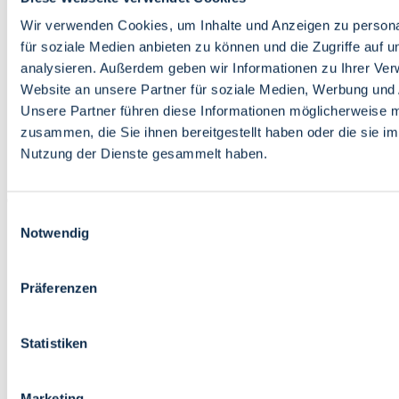
Bildung
Wirtschaft
Wir verwenden Cookies, um Inhalte und Anzeigen zu persona
Wissenschaft
für soziale Medien anbieten zu können und die Zugriffe auf 
Marktplatz
analysieren. Außerdem geben wir Informationen zu Ihrer Ve
Website an unsere Partner für soziale Medien, Werbung und 
Bremen barrierefrei
Login
Unsere Partner führen diese Informationen möglicherweise m
Leichte Sprache
zusammen, die Sie ihnen bereitgestellt haben oder die sie i
Zur Deutschen Gebärdensprache
Nutzung der Dienste gesammelt haben.
English
Einwilligungsauswahl
Notwendig
Präferenzen
Bremen barrierefrei
Login
Statistiken
Leichte Sprache
Zur Deutschen Gebärdensprache
English
Marketing