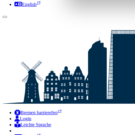
English
Bremen barrierefrei
Login
Leichte Sprache
Zur Deutschen Gebärdensprache