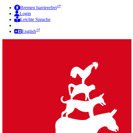
Bremen barrierefrei
Login
Leichte Sprache
Zur Deutschen Gebärdensprache
English