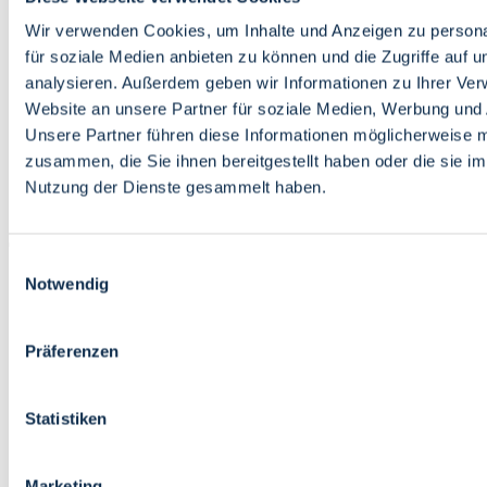
Bildung
Wirtschaft
Wir verwenden Cookies, um Inhalte und Anzeigen zu persona
Wissenschaft
für soziale Medien anbieten zu können und die Zugriffe auf 
Marktplatz
analysieren. Außerdem geben wir Informationen zu Ihrer Ve
Website an unsere Partner für soziale Medien, Werbung und 
Bremen barrierefrei
Login
Unsere Partner führen diese Informationen möglicherweise m
Leichte Sprache
zusammen, die Sie ihnen bereitgestellt haben oder die sie i
Zur Deutschen Gebärdensprache
Nutzung der Dienste gesammelt haben.
English
Einwilligungsauswahl
Notwendig
Präferenzen
Bremen barrierefrei
Login
Statistiken
Leichte Sprache
Zur Deutschen Gebärdensprache
English
Marketing