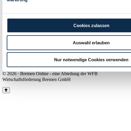
Land Bremen
Instagram
Pinterest
Facebook
Tiktok
Youtube
Impressum & Kontakt
Cookies zulassen
Barrierefreiheit
Produkte & Mediadaten
Presse
Auswahl erlauben
Über uns
Inhaltsübersicht
Nutzungsbedingungen
Nur notwendige Cookies verwenden
Datenschutz
© 2026 · Bremen Online - eine Abteilung der WFB
Wirtschaftsförderung Bremen GmbH