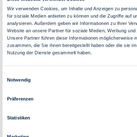
Bildung
Wirtschaft
Wir verwenden Cookies, um Inhalte und Anzeigen zu persona
Wissenschaft
für soziale Medien anbieten zu können und die Zugriffe auf 
Marktplatz
analysieren. Außerdem geben wir Informationen zu Ihrer Ve
Website an unsere Partner für soziale Medien, Werbung und 
Bremen barrierefrei
Login
Unsere Partner führen diese Informationen möglicherweise m
Leichte Sprache
zusammen, die Sie ihnen bereitgestellt haben oder die sie i
Zur Deutschen Gebärdensprache
Nutzung der Dienste gesammelt haben.
English
Einwilligungsauswahl
Notwendig
Präferenzen
Bremen barrierefrei
Login
Statistiken
Leichte Sprache
Zur Deutschen Gebärdensprache
English
Marketing