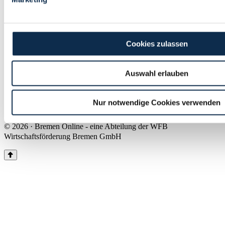
Land Bremen
Instagram
Pinterest
Facebook
Tiktok
Youtube
Impressum & Kontakt
Cookies zulassen
Barrierefreiheit
Produkte & Mediadaten
Presse
Auswahl erlauben
Über uns
Inhaltsübersicht
Nutzungsbedingungen
Nur notwendige Cookies verwenden
Datenschutz
© 2026 · Bremen Online - eine Abteilung der WFB
Wirtschaftsförderung Bremen GmbH