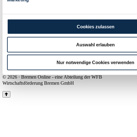
Land Bremen
Instagram
Pinterest
Facebook
Tiktok
Youtube
Impressum & Kontakt
Cookies zulassen
Barrierefreiheit
Produkte & Mediadaten
Presse
Auswahl erlauben
Über uns
Inhaltsübersicht
Nutzungsbedingungen
Nur notwendige Cookies verwenden
Datenschutz
© 2026 · Bremen Online - eine Abteilung der WFB
Wirtschaftsförderung Bremen GmbH