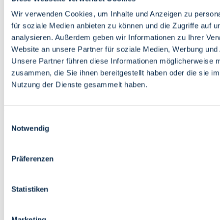
Bildung
Wirtschaft
Wir verwenden Cookies, um Inhalte und Anzeigen zu persona
Wissenschaft
für soziale Medien anbieten zu können und die Zugriffe auf 
Marktplatz
analysieren. Außerdem geben wir Informationen zu Ihrer Ve
Website an unsere Partner für soziale Medien, Werbung und 
Bremen barrierefrei
Login
Unsere Partner führen diese Informationen möglicherweise m
Leichte Sprache
zusammen, die Sie ihnen bereitgestellt haben oder die sie i
Zur Deutschen Gebärdensprache
Nutzung der Dienste gesammelt haben.
English
Einwilligungsauswahl
Notwendig
Präferenzen
Bremen barrierefrei
Login
Statistiken
Leichte Sprache
Zur Deutschen Gebärdensprache
English
Marketing