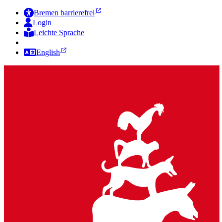
Bremen barrierefrei
Login
Leichte Sprache
Zur Deutschen Gebärdensprache
English