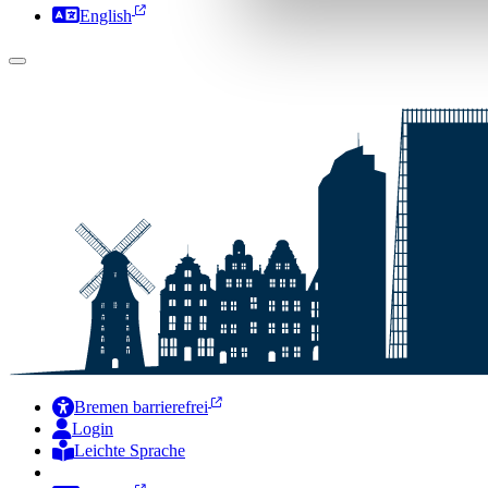
English
Bremen barrierefrei
Login
Leichte Sprache
Zur Deutschen Gebärdensprache