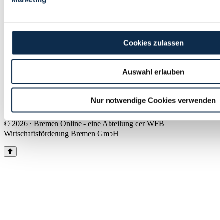
Land Bremen
Instagram
Pinterest
Facebook
Tiktok
Youtube
Impressum & Kontakt
Cookies zulassen
Barrierefreiheit
Produkte & Mediadaten
Presse
Auswahl erlauben
Über uns
Inhaltsübersicht
Nutzungsbedingungen
Nur notwendige Cookies verwenden
Datenschutz
© 2026 · Bremen Online - eine Abteilung der WFB
Wirtschaftsförderung Bremen GmbH