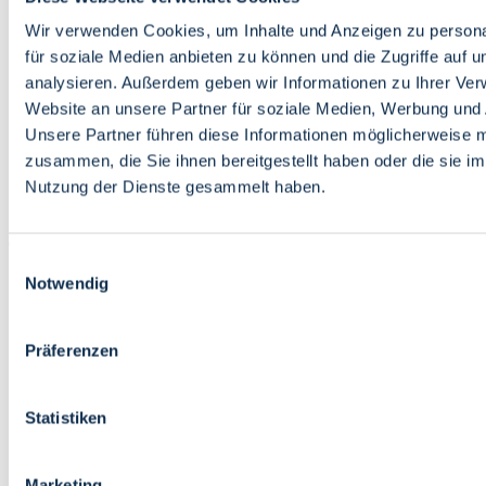
Bildung
Wirtschaft
Wir verwenden Cookies, um Inhalte und Anzeigen zu persona
Wissenschaft
für soziale Medien anbieten zu können und die Zugriffe auf 
Marktplatz
analysieren. Außerdem geben wir Informationen zu Ihrer Ve
Website an unsere Partner für soziale Medien, Werbung und 
Bremen barrierefrei
Login
Unsere Partner führen diese Informationen möglicherweise m
Leichte Sprache
zusammen, die Sie ihnen bereitgestellt haben oder die sie i
Zur Deutschen Gebärdensprache
Nutzung der Dienste gesammelt haben.
English
Einwilligungsauswahl
Notwendig
Präferenzen
Bremen barrierefrei
Login
Statistiken
Leichte Sprache
Zur Deutschen Gebärdensprache
English
Marketing