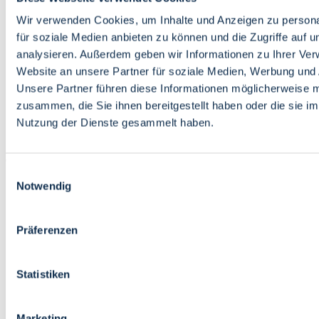
Bildung
Wirtschaft
Wir verwenden Cookies, um Inhalte und Anzeigen zu persona
Wissenschaft
für soziale Medien anbieten zu können und die Zugriffe auf 
Marktplatz
analysieren. Außerdem geben wir Informationen zu Ihrer Ve
Website an unsere Partner für soziale Medien, Werbung und 
Bremen barrierefrei
Login
Unsere Partner führen diese Informationen möglicherweise m
Leichte Sprache
zusammen, die Sie ihnen bereitgestellt haben oder die sie i
Zur Deutschen Gebärdensprache
Nutzung der Dienste gesammelt haben.
English
Einwilligungsauswahl
Notwendig
Präferenzen
Bremen barrierefrei
Login
Statistiken
Leichte Sprache
Zur Deutschen Gebärdensprache
English
Marketing