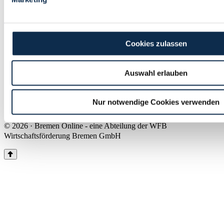
Land Bremen
Instagram
Pinterest
Facebook
Tiktok
Youtube
Impressum & Kontakt
Cookies zulassen
Barrierefreiheit
Produkte & Mediadaten
Presse
Auswahl erlauben
Über uns
Inhaltsübersicht
Nutzungsbedingungen
Nur notwendige Cookies verwenden
Datenschutz
© 2026 · Bremen Online - eine Abteilung der WFB
Wirtschaftsförderung Bremen GmbH