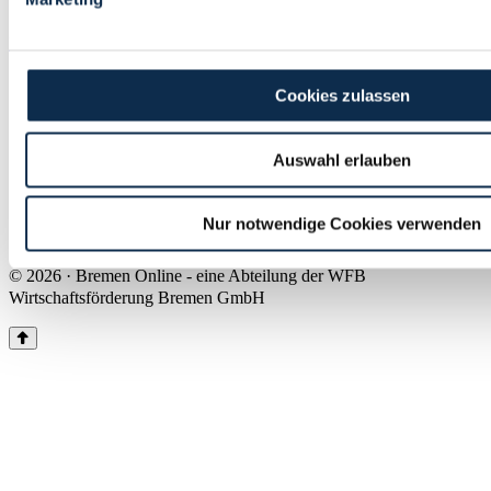
Land Bremen
Instagram
Pinterest
Facebook
Tiktok
Youtube
Impressum & Kontakt
Cookies zulassen
Barrierefreiheit
Produkte & Mediadaten
Presse
Auswahl erlauben
Über uns
Inhaltsübersicht
Nutzungsbedingungen
Nur notwendige Cookies verwenden
Datenschutz
© 2026 · Bremen Online - eine Abteilung der WFB
Wirtschaftsförderung Bremen GmbH