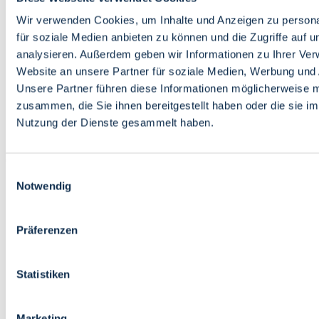
Bildung
Wirtschaft
Wir verwenden Cookies, um Inhalte und Anzeigen zu persona
Wissenschaft
für soziale Medien anbieten zu können und die Zugriffe auf 
Marktplatz
analysieren. Außerdem geben wir Informationen zu Ihrer Ve
Website an unsere Partner für soziale Medien, Werbung und 
Bremen barrierefrei
Login
Unsere Partner führen diese Informationen möglicherweise m
Leichte Sprache
zusammen, die Sie ihnen bereitgestellt haben oder die sie i
Zur Deutschen Gebärdensprache
Nutzung der Dienste gesammelt haben.
English
Einwilligungsauswahl
Notwendig
Präferenzen
Bremen barrierefrei
Login
Statistiken
Leichte Sprache
Zur Deutschen Gebärdensprache
English
Marketing