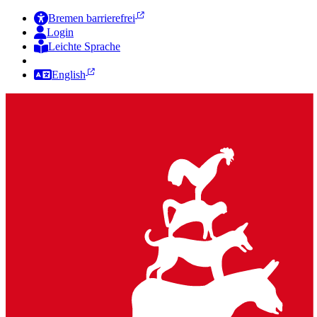
Bremen barrierefrei
Login
Leichte Sprache
Zur Deutschen Gebärdensprache
English