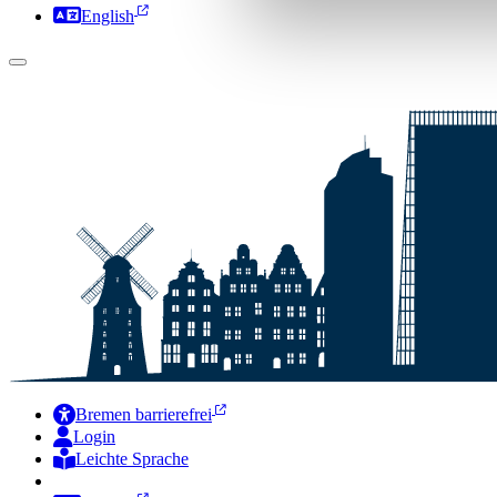
English
Bremen barrierefrei
Login
Leichte Sprache
Zur Deutschen Gebärdensprache