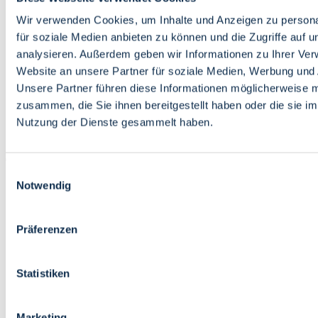
Bildung
Wirtschaft
Wir verwenden Cookies, um Inhalte und Anzeigen zu persona
Wissenschaft
für soziale Medien anbieten zu können und die Zugriffe auf 
Marktplatz
analysieren. Außerdem geben wir Informationen zu Ihrer Ve
Website an unsere Partner für soziale Medien, Werbung und 
Bremen barrierefrei
Login
Unsere Partner führen diese Informationen möglicherweise m
Leichte Sprache
zusammen, die Sie ihnen bereitgestellt haben oder die sie i
Zur Deutschen Gebärdensprache
Nutzung der Dienste gesammelt haben.
English
Einwilligungsauswahl
Notwendig
Präferenzen
Bremen barrierefrei
Login
Statistiken
Leichte Sprache
Zur Deutschen Gebärdensprache
English
Marketing