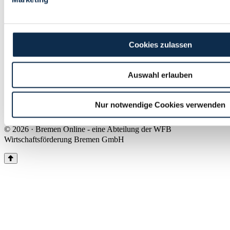
Land Bremen
Instagram
Pinterest
Facebook
Tiktok
Youtube
Impressum & Kontakt
Cookies zulassen
Barrierefreiheit
Produkte & Mediadaten
Presse
Auswahl erlauben
Über uns
Inhaltsübersicht
Nutzungsbedingungen
Nur notwendige Cookies verwenden
Datenschutz
© 2026 · Bremen Online - eine Abteilung der WFB
Wirtschaftsförderung Bremen GmbH