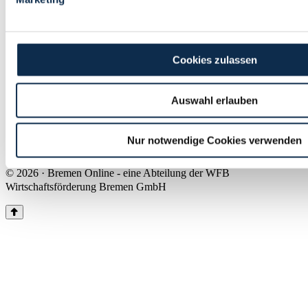
Land Bremen
Instagram
Pinterest
Facebook
Tiktok
Youtube
Impressum & Kontakt
Cookies zulassen
Barrierefreiheit
Produkte & Mediadaten
Presse
Auswahl erlauben
Über uns
Inhaltsübersicht
Nutzungsbedingungen
Nur notwendige Cookies verwenden
Datenschutz
© 2026 · Bremen Online - eine Abteilung der WFB
Wirtschaftsförderung Bremen GmbH