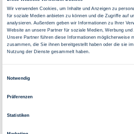
Bildung
Wirtschaft
Wir verwenden Cookies, um Inhalte und Anzeigen zu persona
Wissenschaft
für soziale Medien anbieten zu können und die Zugriffe auf 
Marktplatz
analysieren. Außerdem geben wir Informationen zu Ihrer Ve
Website an unsere Partner für soziale Medien, Werbung und 
Bremen barrierefrei
Login
Unsere Partner führen diese Informationen möglicherweise m
Leichte Sprache
zusammen, die Sie ihnen bereitgestellt haben oder die sie i
Zur Deutschen Gebärdensprache
Nutzung der Dienste gesammelt haben.
English
Einwilligungsauswahl
Notwendig
Präferenzen
Bremen barrierefrei
Login
Statistiken
Leichte Sprache
Zur Deutschen Gebärdensprache
English
Marketing