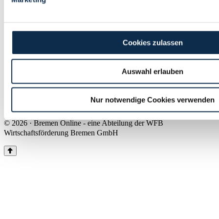
Land Bremen
Instagram
Pinterest
Facebook
Tiktok
Youtube
Impressum & Kontakt
Cookies zulassen
Barrierefreiheit
Produkte & Mediadaten
Presse
Auswahl erlauben
Über uns
Inhaltsübersicht
Nutzungsbedingungen
Nur notwendige Cookies verwenden
Datenschutz
© 2026 · Bremen Online - eine Abteilung der WFB
Wirtschaftsförderung Bremen GmbH