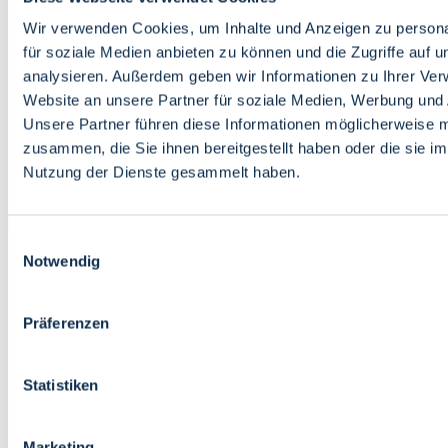
Bildung
Wirtschaft
Wir verwenden Cookies, um Inhalte und Anzeigen zu persona
Wissenschaft
für soziale Medien anbieten zu können und die Zugriffe auf 
Marktplatz
analysieren. Außerdem geben wir Informationen zu Ihrer Ve
Website an unsere Partner für soziale Medien, Werbung und 
Bremen barrierefrei
Login
Unsere Partner führen diese Informationen möglicherweise m
Leichte Sprache
zusammen, die Sie ihnen bereitgestellt haben oder die sie i
Zur Deutschen Gebärdensprache
Nutzung der Dienste gesammelt haben.
English
Einwilligungsauswahl
Notwendig
Präferenzen
Bremen barrierefrei
Login
Statistiken
Leichte Sprache
Zur Deutschen Gebärdensprache
English
Marketing