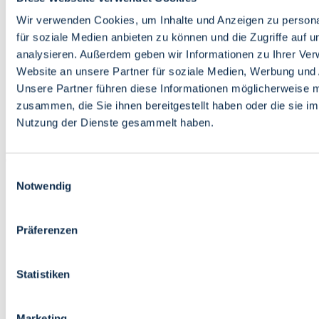
Bildung
Wirtschaft
Wir verwenden Cookies, um Inhalte und Anzeigen zu persona
Wissenschaft
für soziale Medien anbieten zu können und die Zugriffe auf 
Marktplatz
analysieren. Außerdem geben wir Informationen zu Ihrer Ve
Website an unsere Partner für soziale Medien, Werbung und 
Bremen barrierefrei
Login
Unsere Partner führen diese Informationen möglicherweise m
Leichte Sprache
zusammen, die Sie ihnen bereitgestellt haben oder die sie i
Zur Deutschen Gebärdensprache
Nutzung der Dienste gesammelt haben.
English
Einwilligungsauswahl
Notwendig
Präferenzen
Bremen barrierefrei
Login
Statistiken
Leichte Sprache
Zur Deutschen Gebärdensprache
English
Marketing