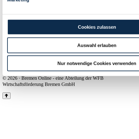
Land Bremen
Instagram
Pinterest
Facebook
Tiktok
Youtube
Impressum & Kontakt
Cookies zulassen
Barrierefreiheit
Produkte & Mediadaten
Presse
Auswahl erlauben
Über uns
Inhaltsübersicht
Nutzungsbedingungen
Nur notwendige Cookies verwenden
Datenschutz
© 2026 · Bremen Online - eine Abteilung der WFB
Wirtschaftsförderung Bremen GmbH