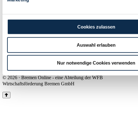
Land Bremen
Instagram
Pinterest
Facebook
Tiktok
Youtube
Impressum & Kontakt
Cookies zulassen
Barrierefreiheit
Produkte & Mediadaten
Presse
Auswahl erlauben
Über uns
Inhaltsübersicht
Nutzungsbedingungen
Nur notwendige Cookies verwenden
Datenschutz
© 2026 · Bremen Online - eine Abteilung der WFB
Wirtschaftsförderung Bremen GmbH