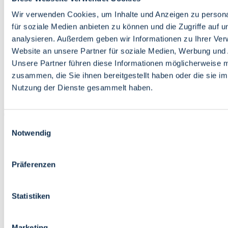
Bildung
Wirtschaft
Wir verwenden Cookies, um Inhalte und Anzeigen zu persona
Wissenschaft
für soziale Medien anbieten zu können und die Zugriffe auf 
Marktplatz
analysieren. Außerdem geben wir Informationen zu Ihrer Ve
Website an unsere Partner für soziale Medien, Werbung und 
Bremen barrierefrei
Login
Unsere Partner führen diese Informationen möglicherweise m
Leichte Sprache
zusammen, die Sie ihnen bereitgestellt haben oder die sie i
Zur Deutschen Gebärdensprache
Nutzung der Dienste gesammelt haben.
English
Einwilligungsauswahl
Notwendig
Präferenzen
Bremen barrierefrei
Login
Statistiken
Leichte Sprache
Zur Deutschen Gebärdensprache
English
Marketing