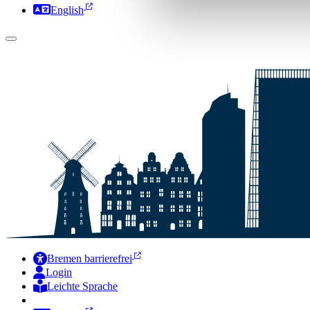
English
Bremen barrierefrei
Login
Leichte Sprache
Zur Deutschen Gebärdensprache