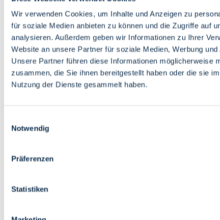
Bildung
Wirtschaft
Wir verwenden Cookies, um Inhalte und Anzeigen zu persona
Wissenschaft
für soziale Medien anbieten zu können und die Zugriffe auf 
Marktplatz
analysieren. Außerdem geben wir Informationen zu Ihrer Ve
Website an unsere Partner für soziale Medien, Werbung und 
Bremen barrierefrei
Login
Unsere Partner führen diese Informationen möglicherweise m
Leichte Sprache
zusammen, die Sie ihnen bereitgestellt haben oder die sie i
Zur Deutschen Gebärdensprache
Nutzung der Dienste gesammelt haben.
English
Einwilligungsauswahl
Notwendig
Präferenzen
Bremen barrierefrei
Login
Statistiken
Leichte Sprache
Zur Deutschen Gebärdensprache
English
Marketing