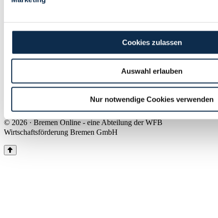
Land Bremen
Instagram
Pinterest
Facebook
Tiktok
Youtube
Impressum & Kontakt
Cookies zulassen
Barrierefreiheit
Produkte & Mediadaten
Presse
Auswahl erlauben
Über uns
Inhaltsübersicht
Nutzungsbedingungen
Nur notwendige Cookies verwenden
Datenschutz
© 2026 · Bremen Online - eine Abteilung der WFB
Wirtschaftsförderung Bremen GmbH