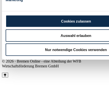
Land Bremen
Instagram
Pinterest
Facebook
Tiktok
Youtube
Impressum & Kontakt
Cookies zulassen
Barrierefreiheit
Produkte & Mediadaten
Presse
Auswahl erlauben
Über uns
Inhaltsübersicht
Nutzungsbedingungen
Nur notwendige Cookies verwenden
Datenschutz
© 2026 · Bremen Online - eine Abteilung der WFB
Wirtschaftsförderung Bremen GmbH