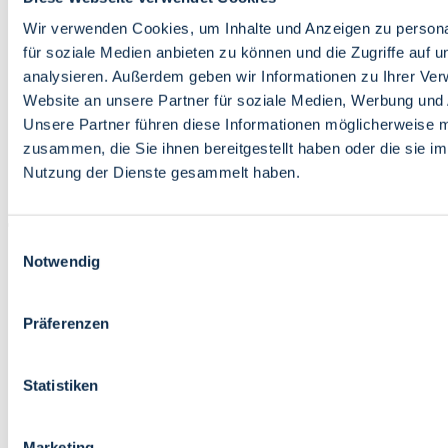
Bildung
Wirtschaft
Wir verwenden Cookies, um Inhalte und Anzeigen zu persona
Wissenschaft
für soziale Medien anbieten zu können und die Zugriffe auf 
Marktplatz
analysieren. Außerdem geben wir Informationen zu Ihrer Ve
Website an unsere Partner für soziale Medien, Werbung und 
Bremen barrierefrei
Login
Unsere Partner führen diese Informationen möglicherweise m
Leichte Sprache
zusammen, die Sie ihnen bereitgestellt haben oder die sie i
Zur Deutschen Gebärdensprache
Nutzung der Dienste gesammelt haben.
English
Einwilligungsauswahl
Notwendig
Präferenzen
Bremen barrierefrei
Login
Statistiken
Leichte Sprache
Zur Deutschen Gebärdensprache
English
Marketing