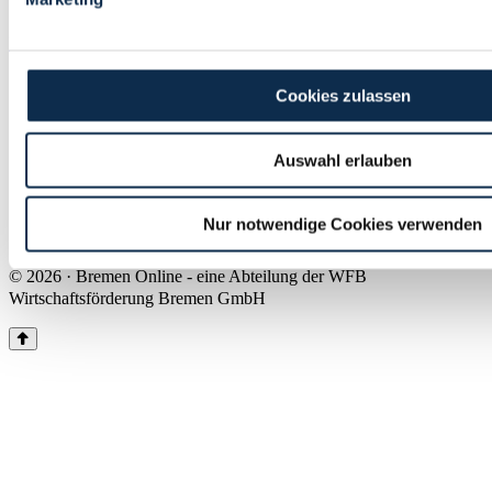
Land Bremen
Instagram
Pinterest
Facebook
Tiktok
Youtube
Impressum & Kontakt
Cookies zulassen
Barrierefreiheit
Produkte & Mediadaten
Presse
Auswahl erlauben
Über uns
Inhaltsübersicht
Nutzungsbedingungen
Nur notwendige Cookies verwenden
Datenschutz
© 2026 · Bremen Online - eine Abteilung der WFB
Wirtschaftsförderung Bremen GmbH