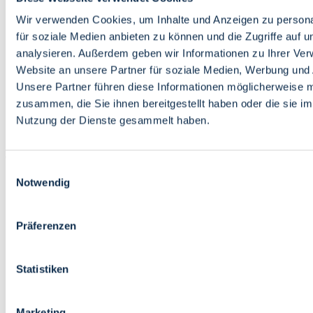
Bildung
Wirtschaft
Wir verwenden Cookies, um Inhalte und Anzeigen zu persona
Wissenschaft
für soziale Medien anbieten zu können und die Zugriffe auf 
Marktplatz
analysieren. Außerdem geben wir Informationen zu Ihrer Ve
Website an unsere Partner für soziale Medien, Werbung und 
Bremen barrierefrei
Login
Unsere Partner führen diese Informationen möglicherweise m
Leichte Sprache
zusammen, die Sie ihnen bereitgestellt haben oder die sie i
Zur Deutschen Gebärdensprache
Nutzung der Dienste gesammelt haben.
English
Einwilligungsauswahl
Notwendig
Präferenzen
Bremen barrierefrei
Login
Statistiken
Leichte Sprache
Zur Deutschen Gebärdensprache
English
Marketing