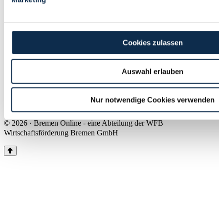
Land Bremen
Instagram
Pinterest
Facebook
Tiktok
Youtube
Impressum & Kontakt
Cookies zulassen
Barrierefreiheit
Produkte & Mediadaten
Presse
Auswahl erlauben
Über uns
Inhaltsübersicht
Nutzungsbedingungen
Nur notwendige Cookies verwenden
Datenschutz
© 2026 · Bremen Online - eine Abteilung der WFB
Wirtschaftsförderung Bremen GmbH