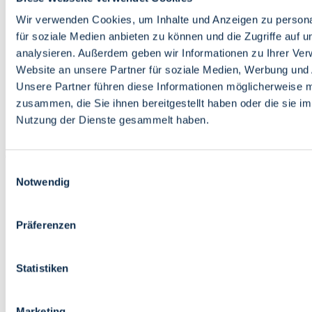
Bildung
Wirtschaft
Wir verwenden Cookies, um Inhalte und Anzeigen zu persona
Wissenschaft
für soziale Medien anbieten zu können und die Zugriffe auf 
Marktplatz
analysieren. Außerdem geben wir Informationen zu Ihrer Ve
Website an unsere Partner für soziale Medien, Werbung und 
Bremen barrierefrei
Login
Unsere Partner führen diese Informationen möglicherweise m
Leichte Sprache
zusammen, die Sie ihnen bereitgestellt haben oder die sie i
Zur Deutschen Gebärdensprache
Nutzung der Dienste gesammelt haben.
English
Einwilligungsauswahl
Notwendig
Präferenzen
Bremen barrierefrei
Login
Statistiken
Leichte Sprache
Zur Deutschen Gebärdensprache
English
Marketing