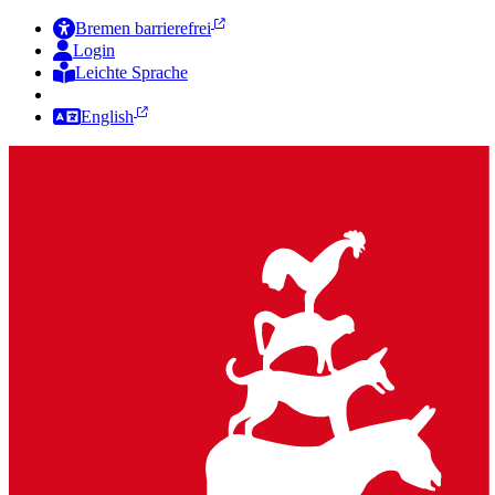
Bremen barrierefrei
Login
Leichte Sprache
Zur Deutschen Gebärdensprache
English