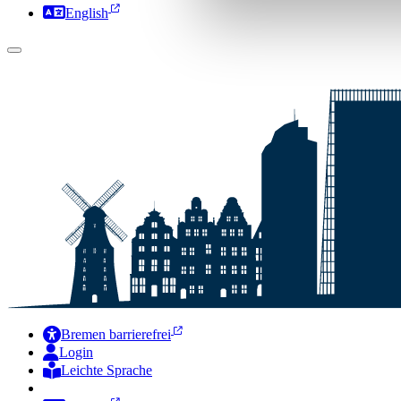
English
Bremen barrierefrei
Login
Leichte Sprache
Zur Deutschen Gebärdensprache