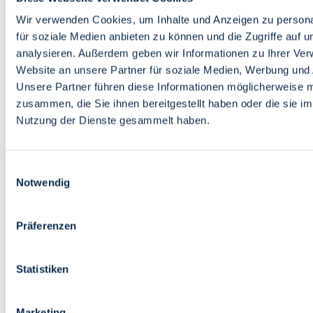
Bildung
Wirtschaft
Wir verwenden Cookies, um Inhalte und Anzeigen zu persona
Wissenschaft
für soziale Medien anbieten zu können und die Zugriffe auf 
Marktplatz
analysieren. Außerdem geben wir Informationen zu Ihrer Ve
Website an unsere Partner für soziale Medien, Werbung und 
Bremen barrierefrei
Login
Unsere Partner führen diese Informationen möglicherweise m
Leichte Sprache
zusammen, die Sie ihnen bereitgestellt haben oder die sie i
Zur Deutschen Gebärdensprache
Nutzung der Dienste gesammelt haben.
English
Einwilligungsauswahl
Notwendig
Präferenzen
Bremen barrierefrei
Login
Statistiken
Leichte Sprache
Zur Deutschen Gebärdensprache
English
Marketing