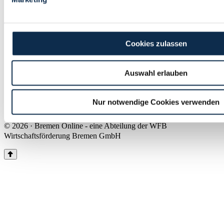
Land Bremen
Instagram
Pinterest
Facebook
Tiktok
Youtube
Impressum & Kontakt
Cookies zulassen
Barrierefreiheit
Produkte & Mediadaten
Presse
Auswahl erlauben
Über uns
Inhaltsübersicht
Nutzungsbedingungen
Nur notwendige Cookies verwenden
Datenschutz
© 2026 · Bremen Online - eine Abteilung der WFB
Wirtschaftsförderung Bremen GmbH