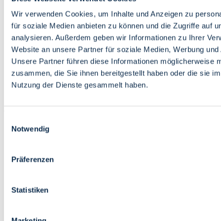
Bildung
Wirtschaft
Wir verwenden Cookies, um Inhalte und Anzeigen zu persona
Wissenschaft
für soziale Medien anbieten zu können und die Zugriffe auf 
Marktplatz
analysieren. Außerdem geben wir Informationen zu Ihrer Ve
Website an unsere Partner für soziale Medien, Werbung und 
Bremen barrierefrei
Login
Unsere Partner führen diese Informationen möglicherweise m
Leichte Sprache
zusammen, die Sie ihnen bereitgestellt haben oder die sie i
Zur Deutschen Gebärdensprache
Nutzung der Dienste gesammelt haben.
English
Einwilligungsauswahl
Notwendig
Präferenzen
Bremen barrierefrei
Login
Statistiken
Leichte Sprache
Zur Deutschen Gebärdensprache
English
Marketing