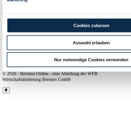
Land Bremen
Instagram
Pinterest
Facebook
Tiktok
Youtube
Impressum & Kontakt
Cookies zulassen
Barrierefreiheit
Produkte & Mediadaten
Presse
Auswahl erlauben
Über uns
Inhaltsübersicht
Nutzungsbedingungen
Nur notwendige Cookies verwenden
Datenschutz
© 2026 · Bremen Online - eine Abteilung der WFB
Wirtschaftsförderung Bremen GmbH